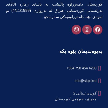
کوردستان دامەزراوە پاڵپشت بە یاسای ژمارە (20)ی
پەرلەمانی کوردستانی عێراق لە بەرواری (4/11/1999) بۆ
ئەوەی ببێتە دامەزراوەیەکی سەربەخۆ.
پەیوەندیمان پێوە بکە
4200 454 750 964+
info@skpi.krd
گوندی ئیتاڵی 2
هەولێر، هەرێمی کوردستان