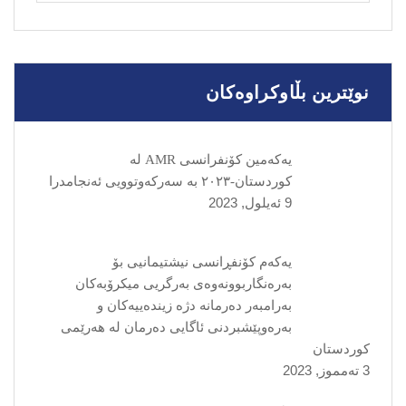
نوێترین بڵاوکراوەکان
یەکەمین کۆنفرانسی AMR لە
کوردستان-٢٠٢٣ بە سەرکەوتوویی ئەنجامدرا
9 ئه‌یلول, 2023
یەکەم کۆنفڕانسی نیشتیمانیی بۆ
بەرەنگاربوونەوەی بەرگریی میکرۆبەکان
بەرامبەر دەرمانە دژە زیندەییەکان و
بەرەوپێشبردنی ئاگایی دەرمان لە هەرێمی
کوردستان
3 ته‌مموز, 2023