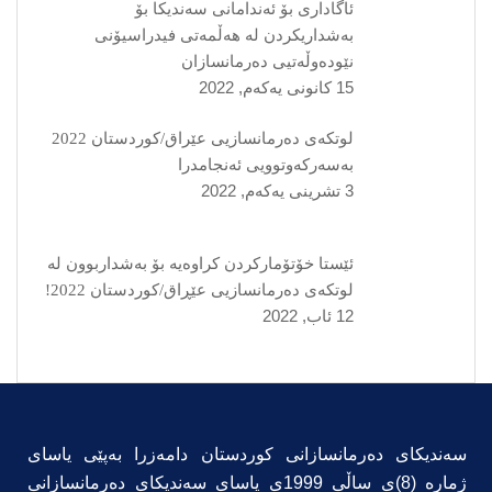
ئاگاداری بۆ ئەندامانی سەندیکا بۆ
بەشداریکردن لە هەڵمەتی فیدراسیۆنی
نێودەوڵەتیی دەرمانسازان
15 كانونی یه‌كه‌م, 2022
لوتکەی دەرمانسازیی عێراق/کوردستان 2022
بەسەرکەوتوویی ئەنجامدرا
3 تشرینی یه‌كه‌م, 2022
ئێستا خۆتۆمارکردن کراوەیە بۆ بەشداربوون لە
لوتکەی دەرمانسازیی عێڕاق/کوردستان 2022!
12 ئاب, 2022
سەندیکای دەرمانسازانی کوردستان دامەزرا بەپێی یاسای
ژمارە (8)ی ساڵی 1999ی یاسای سەندیکای دەرمانسازانی