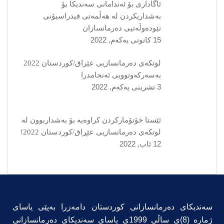
ئاگاداری بۆ ئەندامانی سەندیکا بۆ
بەشداریکردن لە هەڵمەتی فیدراسیۆنی
نێودەوڵەتیی دەرمانسازان
15 كانونی یه‌كه‌م, 2022
لوتکەی دەرمانسازیی عێراق/کوردستان 2022
بەسەرکەوتوویی ئەنجامدرا
3 تشرینی یه‌كه‌م, 2022
ئێستا خۆتۆمارکردن کراوەیە بۆ بەشداربوون لە
لوتکەی دەرمانسازیی عێڕاق/کوردستان 2022!
12 ئاب, 2022
سەندیکای دەرمانسازانی کوردستان دامەزرا بەپێی یاسای
ژمارە (8)ی ساڵی 1999ی یاسای سەندیکای دەرمانسازانی