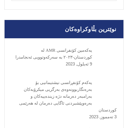
نوێترین بڵاوکراوەکان
یەکەمین کۆنفرانسی AMR لە
کوردستان-٢٠٢٣ بە سەرکەوتوویی ئەنجامدرا
9 ئه‌یلول, 2023
یەکەم کۆنفڕانسی نیشتیمانیی بۆ
بەرەنگاربوونەوەی بەرگریی میکرۆبەکان
بەرامبەر دەرمانە دژە زیندەییەکان و
بەرەوپێشبردنی ئاگایی دەرمان لە هەرێمی
کوردستان
3 ته‌مموز, 2023