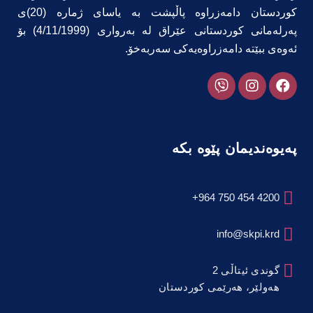
کوردستان دامەزراوە پاڵپشت بە یاسای ژمارە (20)ی
پەرلەمانی کوردستانی عێراق لە بەرواری (4/11/1999) بۆ
ئەوەی ببێتە دامەزراوەیەکی سەربەخۆ.
پەیوەندیمان پێوە بکە
4200 454 750 964+
info@skpi.krd
گوندی ئیتاڵی 2
هەولێر، هەرێمی کوردستان